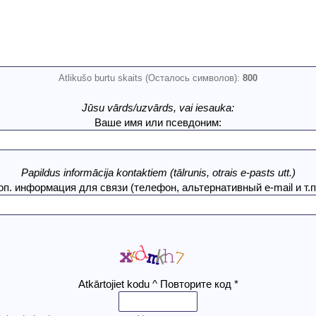
Atlikušo burtu skaits (Осталось символов):
800
Jūsu vārds/uzvārds, vai iesauka:
Ваше имя или псевдоним:
Papildus informācija kontaktiem (tālrunis, otrais e-pasts utt.)
оп. информация для связи (телефон, альтернативный e-mail и т.п.
Atkārtojiet kodu ^ Повторите код *