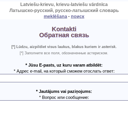
Latviešu-krievu, krievu-latviešu vārdnīca
Латышско-русский, русско-латышский словарь
meklēšana
·
поиск
Kontakti
Обратная связь
[*] Lūdzu, aizpildiet visus laukus, blakus kuriem ir
asterisk
.
[*] Заполните все поля, обозначенные астериском.
*
Jūsu E-pasts, uz kuru varam atbildēt:
* Адрес e-mail, на который сможем отослать ответ:
*
Jautājums vai paziņojums:
* Вопрос или сообщение: