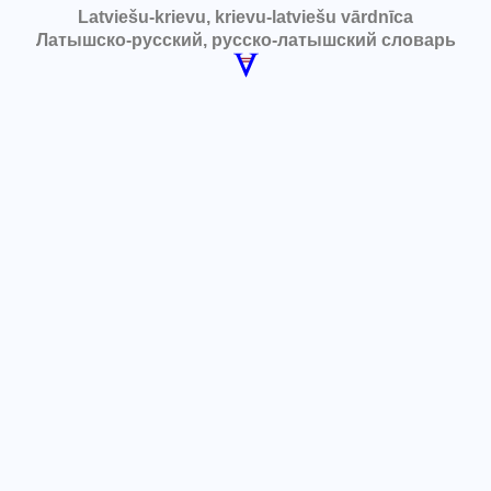
Latviešu-krievu, krievu-latviešu vārdnīca
Латышско-русский, русско-латышский словарь