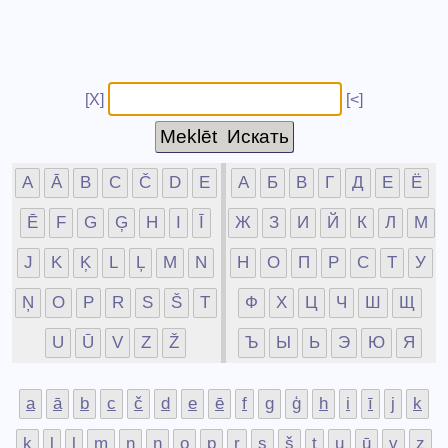
[X]
[<]
A
Ā
B
C
Č
D
E
А
Б
В
Г
Д
Е
Ё
Ē
F
G
Ģ
H
I
Ī
Ж
З
И
Й
К
Л
М
J
K
Ķ
L
Ļ
M
N
Н
О
П
Р
С
Т
У
Ņ
O
P
R
S
Š
T
Ф
Х
Ц
Ч
Ш
Щ
U
Ū
V
Z
Ž
Ъ
Ы
Ь
Э
Ю
Я
a
ā
b
c
č
d
e
ē
f
g
ģ
h
i
ī
j
k
ķ
l
ļ
m
n
ņ
o
p
r
s
š
t
u
ū
v
z