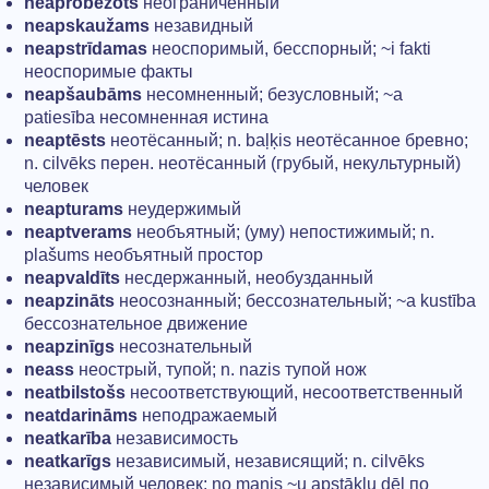
neaprobežots
неограниченный
neapskaužams
незавидный
neapstrīdamas
неоспоримый, бесспорный; ~i fakti
неоспоримые факты
neapšaubāms
несомненный; безусловный; ~а
patiesība несомненная истина
neaptēsts
неотёсанный; n. baļķis неотёсанное бревно;
n. cilvēks перен. неотёсанный (грубый, некультурный)
человек
neapturams
неудержимый
neaptverams
необъятный; (уму) непостижимый; n.
plašums необъятный простор
neapvaldīts
несдержанный, необузданный
neapzināts
неосознанный; бессознательный; ~а kustība
бессознательное движение
neapzinīgs
несознательный
neass
неострый, тупой; n. nazis тупой нож
neatbilstošs
несоответствующий, несоответственный
neatdarināms
неподражаемый
neatkarība
независимость
neatkarīgs
независимый, независящий; n. cilvēks
независимый человек; no manis ~u apstākļu dēļ по