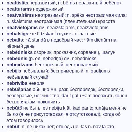
neattīstīts
неразвитый; n. bērns неразвитый ребёнок
neatturams
неудержимый
neatvairāms
неотразимый; n. spēks неотразимая сила;
n. skaistums неотразимая (пленительная) красота
neatvietojams
см. neaizstājams, neaizvietojams
nebalsīgs
~ie līdzskaņi глухие согласные
nebalts
: ~ā stundā в недобрый час; ~ām dienām на
чёрный день
nebēdnieks
озорник, проказник, сорванец, шалун
nebēdnis
(р. ед. nebēdņa) см. nebēdnieks
nebeidzams
бесконечный, нескончаемый
nebijis
небывалый; беспримерный; n. gadījums
небывалый случай
nebrīvība
неволя
nebūšanas
обычно мн. разг. беспорядок, беспорядки,
безобразие, бесчинство; darīt galu ~ām положить конец
беспорядкам, покончить
nebūt
3 не быть; es nebiju klāt, kad par to runāja меня не
было (я не присутствовал, я отсутствовал), когда об
этом говорилось
nebūt
: n. ne никак нет; отнюдь не; tas n. nav tā это