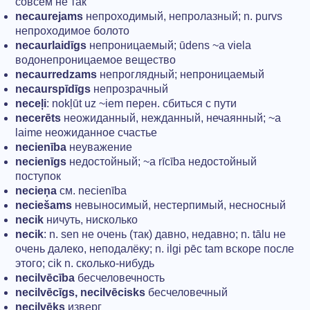
совсем не так
necaurejams
непроходимый, непролазный; n. purvs
непроходимое болото
necaurlaidīgs
непроницаемый; ūdens ~a viela
водонепроницаемое вещество
necaurredzams
непроглядный; непроницаемый
necaurspīdīgs
непрозрачный
neceļi
: nokļūt uz ~iem перен. сбиться с пути
necerēts
неожиданный, нежданный, нечаянный; ~а
laime неожиданное счастье
necienība
неуважение
necienīgs
недостойный; ~a rīcība недостойный
поступок
necieņa
см. necienība
neciešams
невыносимый, нестерпимый, несносный
necik
ничуть, нисколько
necik
: n. sen не очень (так) давно, недавно; n. tālu не
очень далеко, неподалёку; n. ilgi pēc tam вскоре после
этого; cik n. сколько-нибудь
necilvēcība
бесчеловечность
necilvēcīgs, necilvēcisks
бесчеловечный
necilvēks
изверг