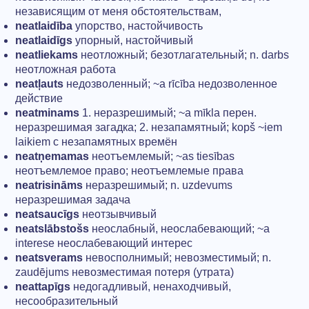
независящим от меня обстоятельствам,
neatlaidība
упорство, настойчивость
neatlaidīgs
упорный, настойчивый
neatliekams
неотложный; безотлагательный; n. darbs
неотложная работа
neatļauts
недозволенный; ~а rīcība недозволенное
действие
neatminams
1. неразрешимый; ~а mīkla перен.
неразрешимая загадка; 2. незапамятный; kopš ~iem
laikiem с незапамятных времён
neatņemamas
неотъемлемый; ~as tiesības
неотъемлемое право; неотъемлемые права
neatrisināms
неразрешимый; n. uzdevums
неразрешимая задача
neatsaucīgs
неотзывчивый
neatslābstošs
неослабный, неослабевающий; ~а
interese неослабевающий интерес
neatsverams
невосполнимый; невозместимый; n.
zaudējums невозместимая потеря (утрата)
neattapīgs
недогадливый, ненаходчивый,
несообразительный