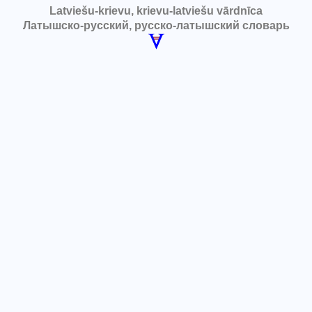
Latviešu-krievu, krievu-latviešu vārdnīca
Латышско-русский, русско-латышский словарь