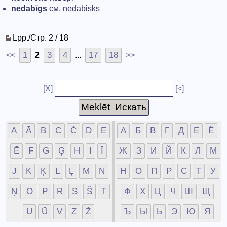
nedabīgs
см. nedabisks
Lpp./Стр. 2 / 18
1
3
4
17
18
<<
2
...
>>
[X]
[<]
A
Ā
B
C
Č
D
E
А
Б
В
Г
Д
Е
Ё
Ē
F
G
Ģ
H
I
Ī
Ж
З
И
Й
К
Л
М
J
K
Ķ
L
Ļ
M
N
Н
О
П
Р
С
Т
У
Ņ
O
P
R
S
Š
T
Ф
Х
Ц
Ч
Ш
Щ
U
Ū
V
Z
Ž
Ъ
Ы
Ь
Э
Ю
Я