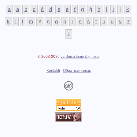
a
ā
b
c
č
d
e
ē
f
g
ģ
h
i
ī
j
k
ķ
l
ļ
m
n
ņ
o
p
r
s
š
t
u
ū
v
z
ž
© 2003-2026
vardnica team & ghosts
Kontakti
·
Обратная связь