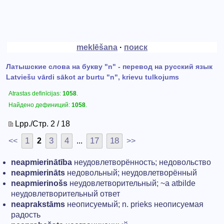
meklēšana
·
поиск
Латышские слова на букву "n" - перевод на русский язык
Latviešu vārdi sākot ar burtu "n", krievu tulkojums
Atrastas definīcijas:
1058
.
Найдено дефиниций:
1058
.
Lpp./Стр. 2 / 18
1
3
4
17
18
<<
2
...
>>
neapmierinātība
неудовлетворённость; недовольство
neapmierināts
недовольный; неудовлетворённый
neapmierinošs
неудовлетворительный; ~а atbilde
неудовлетворительный ответ
neaprakstāms
неописуемый; n. prieks неописуемая
радость